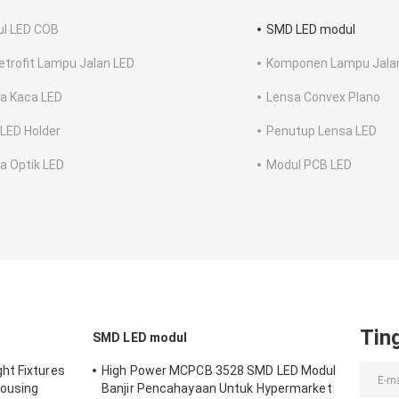
l LED COB
SMD LED modul
Retrofit Lampu Jalan LED
Komponen Lampu Jala
a Kaca LED
Lensa Convex Plano
LED Holder
Penutup Lensa LED
a Optik LED
Modul PCB LED
Tin
SMD LED modul
ht Fixtures
High Power MCPCB 3528 SMD LED Modul
ousing
Banjir Pencahayaan Untuk Hypermarket