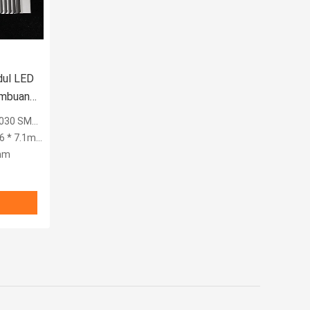
ul LED
embuang
embuang Panas 56W
 * 7.1mm
3mm