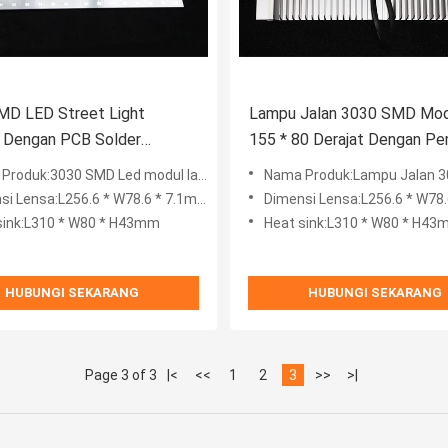
MD LED Street Light
Lampu Jalan 3030 SMD Mod
 Dengan PCB Solder
155 * 80 Derajat Dengan P
ds LED
Panas 56W
3030 SMD Led modul lampu jalan dengan PCB solder Lumileds Led
Nama Produk:Lampu Jalan 3030 SMD Modul LED 155 * 80 Derajat Dengan P
si Lensa:L256.6 * W78.6 * 7.1mm
Dimensi Lensa:L256.6 * W78.6
sink:L310 * W80 * H43mm
Heat sink:L310 * W80 * H4
HUBUNGI SEKARANG
HUBUNGI SEKARANG
Page 3 of 3
|<
<<
1
2
3
>>
>|