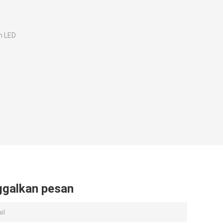
n LED
ggalkan pesan