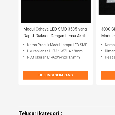
Modul Cahaya LED SMD 3535 yang
3030 S
Dapat Diakses Dengan Lensa Akrilik
Module
dengan Efisiensi Optik Tinggi
Lumile
Nama Produk:Modul Lampu LED SMD 3535 yang Dapat Diakses dengan Lensa Optik Efisiensi Optik Tinggi
Nama Produk:
Ukuran lensa:L173 * W71.4 * 9mm
Dimen
PCB Ukuran:L146xW43xH1.5mm
Heat 
HUBUNGI SEKARANG
Telusuri kategori：