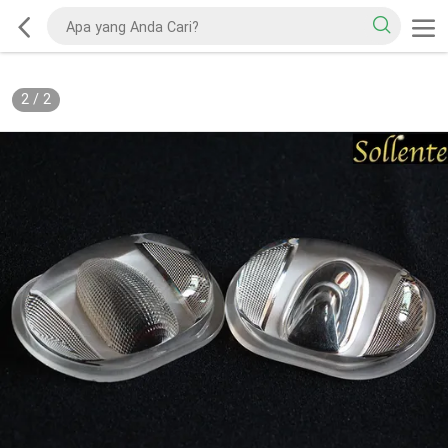
2
/
2