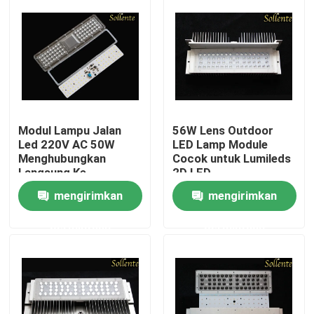
Modul Lampu Jalan
56W Lens Outdoor
Led 220V AC 50W
LED Lamp Module
Menghubungkan
Cocok untuk Lumileds
Langsung Ke
2D LED
Tegangan Saluran AC
mengirimkan
mengirimkan
Rumah
permintaan
permintaan
Produk
Video