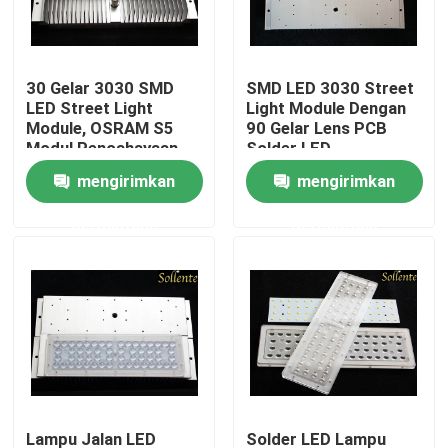
Tentang kami
30 Gelar 3030 SMD
SMD LED 3030 Street
LED Street Light
Light Module Dengan
Tur Pabrik
Module, OSRAM S5
90 Gelar Lens PCB
Modul Pencahayaan
Solder LED
LED
mengirimkan
mengirimkan
Kontrol kualitas
permintaan
permintaan
Hubungi kami
Berita
kasus
Modul Lampu Jalan
Lampu Jalan LED
Solder LED Lampu