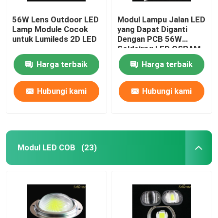
56W Lens Outdoor LED
Modul Lampu Jalan LED
Lampu LED
Lamp Module Cocok
yang Dapat Diganti
untuk Lumileds 2D LED
Dengan PCB 56W
Soldeirng LED OSRAM
Duris S5
Harga terbaik
Harga terbaik
Hubungi kami
Hubungi kami
Modul LED COB
(23)