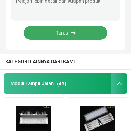
Lensa Convex Plano
Lensa LED COB
COB LED Holder
KATEGORI LAINNYA DARI KAMI
Penutup Lensa LED
Modul Lampu Jalan
(43)
Piala Reflektor LED
Lensa Optik LED
Modul PCB LED