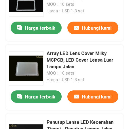
MOQ：10 sets
Harga：USD 1-3 set
Tentang kami
Harga terbaik
Hubungi kami
Tur Pabrik
Kontrol kualitas
Array LED Lens Cover Milky
MCPCB, LED Cover Lensa Luar
Lampu Jalan
Hubungi kami
MOQ：10 sets
Harga：USD 1-3 set
Berita
Harga terbaik
Hubungi kami
kasus
Penutup Lensa LED Kecerahan
Modul Lampu Jalan
Tinggi - Penutup Lampu Jalan