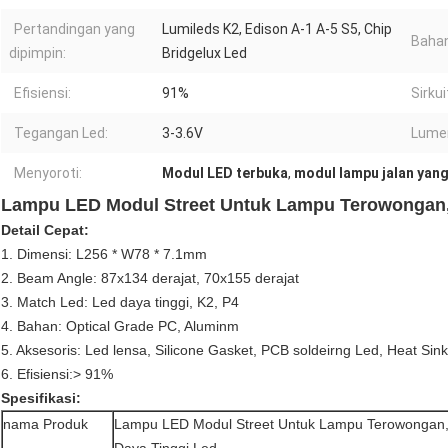
Pertandingan yang
Lumileds K2, Edison A-1 A-5 S5, Chip
Bahan
dipimpin:
Bridgelux Led
Efisiensi:
91%
Sirkui
Tegangan Led:
3-3.6V
Lume
Menyoroti:
Modul LED terbuka
,
modul lampu jalan yang
Lampu LED Modul Street Untuk Lampu Terowongan, 
Detail Cepat:
1. Dimensi: L256 * W78 * 7.1mm
2. Beam Angle: 87x134 derajat, 70x155 derajat
3. Match Led: Led daya tinggi, K2, P4
4. Bahan: Optical Grade PC, Aluminm
5. Aksesoris: Led lensa, Silicone Gasket, PCB soldeirng Led, Heat Sink
6.
Efisiensi:> 91%
Spesifikasi:
nama Produk
Lampu LED Modul Street Untuk Lampu Terowongan, 