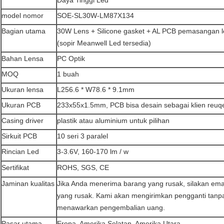
Daya Tinggi Led
model nomor
SOE-SL30W-LM87X134
Bagian utama
30W Lens + Silicone gasket + AL PCB pemasangan l
(sopir Meanwell Led tersedia)
Bahan Lensa
PC Optik
MOQ
1 buah
Ukuran lensa
L256.6 * W78.6 * 9.1mm
Ukuran PCB
233x55x1.5mm, PCB bisa desain sebagai klien reuq
Casing driver
plastik atau aluminium untuk pilihan
Sirkuit PCB
10 seri 3 paralel
Rincian Led
3-3.6V, 160-170 lm / w
Sertifikat
ROHS, SGS, CE
Jaminan kualitas
Jika Anda menerima barang yang rusak, silakan ema
yang rusak.
Kami akan mengirimkan pengganti tanpa
menawarkan pengembalian uang.
Pasar utama
Eropa, Amerika Selatan, Amerika Utara