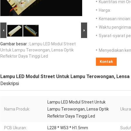
Kuantitas min Or
Harga:
Kemasan rincian:
Waktu pengirima
Syarat-syarat p
Gambar besar :
Lampu LED Modul Street
Untuk Lampu Terowongan, Lensa Optik
Menyediakan ke
Reflektor Daya Tinggi Led
Kontak
Lampu LED Modul Street Untuk Lampu Terowongan, Lensa O
Deskripsi
Lampu LED Modul Street Untuk
Nama Produk:
Lampu Terowongan, Lensa Optik
Ukura
Reflektor Daya Tinggi Led
PCB Ukuran:
L228 * W53 * H1.5mm
Sudut