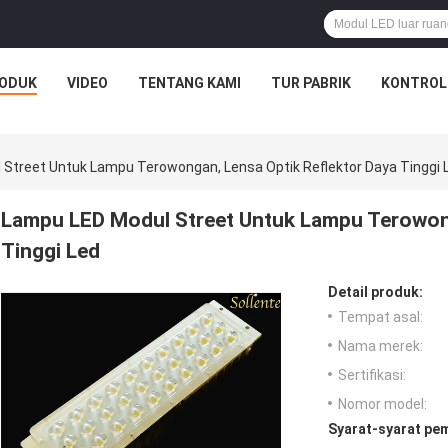
ODUK
VIDEO
TENTANG KAMI
TUR PABRIK
KONTROL
Street Untuk Lampu Terowongan, Lensa Optik Reflektor Daya Tinggi 
Lampu LED Modul Street Untuk Lampu Terowong
Tinggi Led
Detail produk:
Tempat asal:
Nama merek:
Sertifikasi:
Nomor model:
Syarat-syarat pe