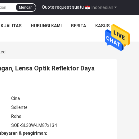
Quote request suatu
|
Indonesian
Mencari
 KUALITAS
HUBUNGI KAMI
BERITA
KASUS
Led
an, Lensa Optik Reflektor Daya
Cina
Sollente
Rohs
SOE-SL30W-LM87x134
mbayaran & pengiriman: