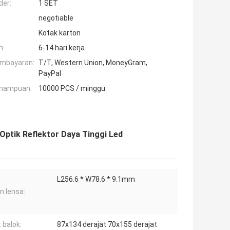
der:
1 SET
negotiable
Kotak karton
n:
6-14 hari kerja
embayaran:
T/T, Western Union, MoneyGram,
PayPal
mampuan:
10000 PCS / minggu
ptik Reflektor Daya Tinggi Led
L256.6 * W78.6 * 9.1mm
n lensa:
 balok:
87x134 derajat 70x155 derajat