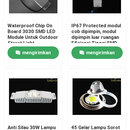
Tentang kami
Waterproof Chip On
IP67 Protected modul
Board 3030 SMD LED
cob dipimpin, modul
Tur Pabrik
Module Untuk Outdoor
dipimpin luar ruangan
Street Light
Efisiensi Tinggi SMD
3030
mengirimkan
mengirimkan
Kontrol kualitas
permintaan
permintaan
Hubungi kami
Berita
kasus
Modul Lampu Jalan
Anti Silau 30W Lampu
45 Gelar Lampu Sorot