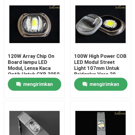
120W Array Chip On
100W High Power COB
Board lampu LED
LED Modul Street
Modul, Lensa Kaca
Light 107mm Untuk
Optik Untuk CXB 3050
Bridgelux Vero 29
mengirimkan
mengirimkan
Rumah
permintaan
permintaan
Produk
Video