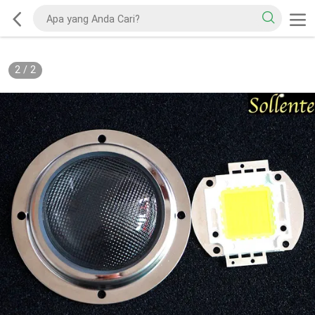
2
/
2