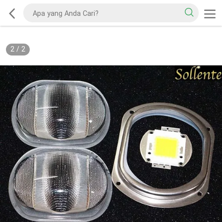
2
/
2