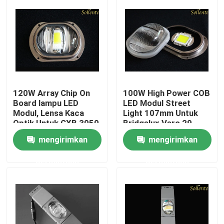
120W Array Chip On
100W High Power COB
Board lampu LED
LED Modul Street
Modul, Lensa Kaca
Light 107mm Untuk
Optik Untuk CXB 3050
Bridgelux Vero 29
mengirimkan
mengirimkan
Rumah
permintaan
permintaan
Tentang kita
Kontak