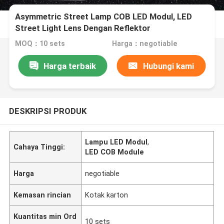
Asymmetric Street Lamp COB LED Modul, LED
Street Light Lens Dengan Reflektor
MOQ：10 sets
Harga：negotiable
Harga terbaik
Hubungi kami
DESKRIPSI PRODUK
Lampu LED Modul
,
Cahaya Tinggi:
LED COB Module
Harga
negotiable
Kemasan rincian
Kotak karton
Kuantitas min Ord
10 sets