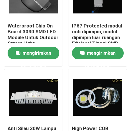
Produk
Waterproof Chip On
IP67 Protected modul
Board 3030 SMD LED
cob dipimpin, modul
video
Module Untuk Outdoor
dipimpin luar ruangan
Street Light
Efisiensi Tinggi SMD
3030
mengirimkan
mengirimkan
Modul Lampu Jalan
permintaan
permintaan
Modul LED COB
SMD LED modul
LED Lens Array
Kit Retrofit Lampu Jalan LED
Anti Silau 30W Lampu
High Power COB