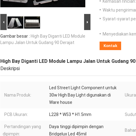
Kemasan rincian:
Waktu pengirima
Syarat-syarat p
Menyediakan ke
Gambar besar :
High Bay Diganti LED Module
Lampu Jalan Untuk Gudang 90 Derajat
Kontak
High Bay Diganti LED Module Lampu Jalan Untuk Gudang 90
Deskripsi
Led Street Light Component untuk
Nama Produk:
30w High Bay Light digunakan di
Ukura
Ware house
PCB Ukuran:
L228 * W53 * H1.5mm
Sudut
Pertandingan yang
Daya tinggi dipimpin dengan
Bahan
dipimpin:
Bridgelux Led 45mil