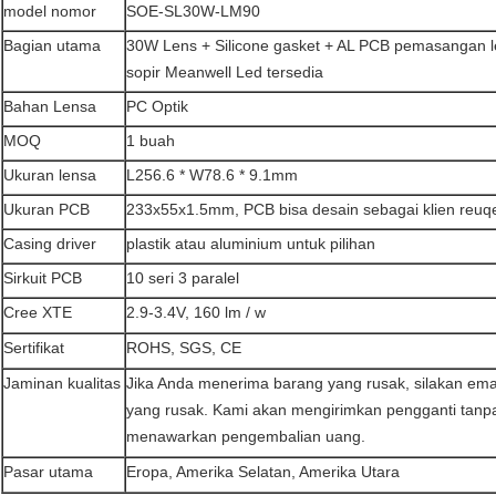
model nomor
SOE-SL30W-LM90
Bagian utama
30W Lens + Silicone gasket + AL PCB pemasangan le
sopir Meanwell Led tersedia
Bahan Lensa
PC Optik
MOQ
1 buah
Ukuran lensa
L256.6 * W78.6 * 9.1mm
Ukuran PCB
233x55x1.5mm, PCB bisa desain sebagai klien reuq
Casing driver
plastik atau aluminium untuk pilihan
Sirkuit PCB
10 seri 3 paralel
Cree XTE
2.9-3.4V, 160 lm / w
Sertifikat
ROHS, SGS, CE
Jaminan kualitas
Jika Anda menerima barang yang rusak, silakan ema
yang rusak.
Kami akan mengirimkan pengganti tanpa
menawarkan pengembalian uang.
Pasar utama
Eropa, Amerika Selatan, Amerika Utara