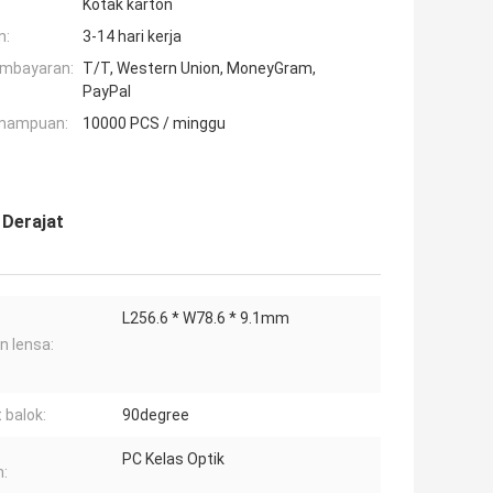
Kotak karton
n:
3-14 hari kerja
embayaran:
T/T, Western Union, MoneyGram,
PayPal
mampuan:
10000 PCS / minggu
 Derajat
L256.6 * W78.6 * 9.1mm
n lensa:
 balok:
90degree
PC Kelas Optik
: