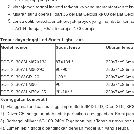
Manajemen termal industri terkemuka yang memanfaatkan tekn
Kisaran suhu operasi: dari 35 derajat Celcius ke 60 derajat Celci
Lensa optik tersedia untuk proyek-proyek yang membutuhkan sudu
87x134 derajat, 70x155 derajat, 120 derajat
Terkait daya tinggi Led Street Light Lens:
Model nomor.
Sudut lensa
Ukuran lensa 
SOE-SL30W-LM87X134
87X134 °
250x74x9.6m
SOE-SL30W-LM90X90
90x90 °
250x74x9.6m
SOE-SL30W-CR120
120 °
250x74x9.6m
SOE-SL30W-LM90
90
°
250x74x9.6m
SOE-SL30W-LM70x155
70x155
°
250x74x9.6m
Keunggulan kompetitif:
1).
Menggunakan kualitas tinggi impor 3535 SMD LED, Cree XTE, XP
2).
Driver CE, sangat mudah untuk perbaikan / penggantian.
Kami juga
3).
Berbagai pilihan: AC 100-240V Tegangan input Tahan air atau non-
4).
Lumen lebih tinggi dibandingkan dengan model lain yang serupa