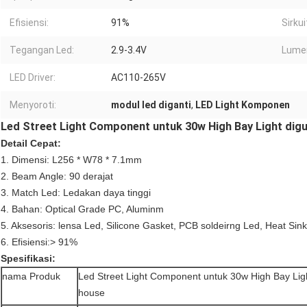
Efisiensi:
91%
Sirkui
Tegangan Led:
2.9-3.4V
Lume
LED Driver:
AC110-265V
Menyoroti:
modul led diganti
,
LED Light Komponen
Led Street Light Component untuk 30w High Bay Light dig
Detail Cepat:
1. Dimensi: L256 * W78 * 7.1mm
2. Beam Angle: 90 derajat
3. Match Led: Ledakan daya tinggi
4. Bahan: Optical Grade PC, Aluminm
5. Aksesoris: lensa Led, Silicone Gasket, PCB soldeirng Led, Heat Sink
6.
Efisiensi:> 91%
Spesifikasi:
nama Produk
Led Street Light Component untuk 30w High Bay Lig
house