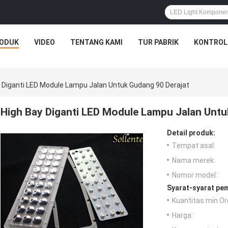
ODUK
VIDEO
TENTANG KAMI
TUR PABRIK
KONTROL
 Diganti LED Module Lampu Jalan Untuk Gudang 90 Derajat
High Bay Diganti LED Module Lampu Jalan Untu
Detail produk:
Tempat asal:
Nama merek:
Nomor model:
Syarat-syarat pe
Kuantitas min Or
Harga: