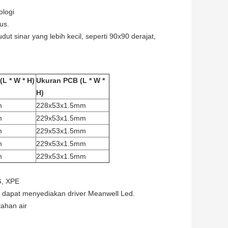
ologi
us.
t sinar yang lebih kecil, seperti 90x90 derajat,
(L * W * H)
Ukuran PCB (L * W *
H)
m
228x53x1.5mm
m
229x53x1.5mm
m
229x53x1.5mm
m
229x53x1.5mm
m
229x53x1.5mm
G, XPE
 dapat menyediakan driver Meanwell Led.
tahan air