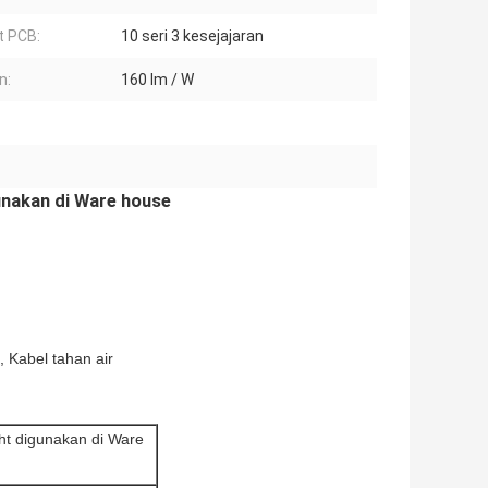
t PCB:
10 seri 3 kesejajaran
n:
160 lm / W
unakan di Ware house
, Kabel tahan air
ht digunakan di Ware