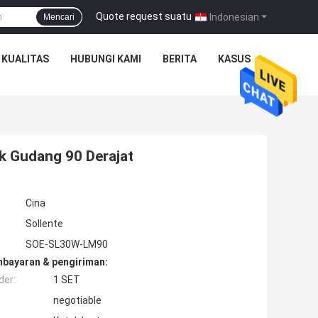
Quote request suatu
|
Indonesian
Mencari
 KUALITAS
HUBUNGI KAMI
BERITA
KASUS
k Gudang 90 Derajat
Cina
Sollente
SOE-SL30W-LM90
mbayaran & pengiriman:
der:
1 SET
negotiable