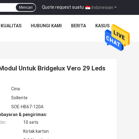
Quote request suatu
|
Indonesian
Mencari
 KUALITAS
HUBUNGI KAMI
BERITA
KASUS
Modul Untuk Bridgelux Vero 29 Leds
Cina
Sollente
SOE-HB67-120A
mbayaran & pengiriman:
der:
10 sets
Kotak karton