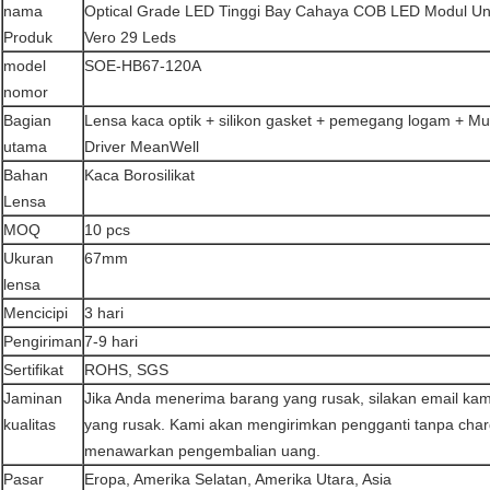
nama
Optical Grade LED Tinggi Bay Cahaya COB LED Modul Unt
Produk
Vero 29 Leds
model
SOE-HB67-120A
nomor
Bagian
Lensa kaca optik + silikon gasket + pemegang logam + Mul
utama
Driver MeanWell
Bahan
Kaca Borosilikat
Lensa
MOQ
10 pcs
Ukuran
67mm
lensa
Mencicipi
3 hari
Pengiriman
7-9 hari
Sertifikat
ROHS, SGS
Jaminan
Jika Anda menerima barang yang rusak, silakan email ka
kualitas
yang rusak.
Kami akan mengirimkan pengganti tanpa charg
menawarkan pengembalian uang.
Pasar
Eropa, Amerika Selatan, Amerika Utara, Asia