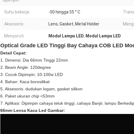
dipimpin:
Suhu bekerja:
-50 hingga 55 ° C
Trans
Aksesoris:
Lens, Gasket, Metal Holder
Menge
Menyoroti:
Modul Lampu LED
,
Modul Lampu LED
Optical Grade LED Tinggi Bay Cahaya COB LED Mod
Detail Cepat:
1. Dimensi: Dia 66mm Tinggi 22mm
2. Beam Angle: 120degree
3. Cocok Dipimpin: 10-100w LED
4. Bahan: Kaca borosilikat
5. Aksesoris: dudukan logam, gasket silikon
6. Paket ukuran chip <53mm
7. Aplikasi: Dipimpin cahaya teluk tinggi, cahaya Banjir, lampu Berkedi
66mm Lensa Kaca Led Gambar: