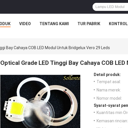
ODUK
VIDEO
TENTANG KAMI
TUR PABRIK
KONTROL
nggi Bay Cahaya COB LED Modul Untuk Bridgelux Vero 29 Leds
Optical Grade LED Tinggi Bay Cahaya COB LED 
Detail produk:
Tempat asal:
Nama merek:
Nomor model:
Syarat-syarat pe
Kuantitas min Or
Kemasan rincian: