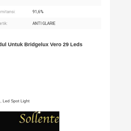
mitansi:
91,6%
tik:
ANTI GLARIE
ul Untuk Bridgelux Vero 29 Leds
p, Led Spot Light