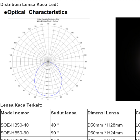
Distribusi Lensa Kaca Led:
Lensa Kaca Terkait:
Model nomor.
Sudut lensa
Dimensi Lensa
C
SOE-HB50-40
40 °
D50mm * H28mm
1
SOE-HB50-90
90 °
D50mm * H24mm
1