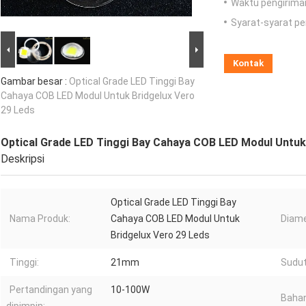
Waktu pengirima
Syarat-syarat p
Kontak
Gambar besar :
Optical Grade LED Tinggi Bay
Cahaya COB LED Modul Untuk Bridgelux Vero
29 Leds
Optical Grade LED Tinggi Bay Cahaya COB LED Modul Untuk
Deskripsi
Optical Grade LED Tinggi Bay
Nama Produk:
Cahaya COB LED Modul Untuk
Diame
Bridgelux Vero 29 Leds
Tinggi:
21mm
Sudut
Pertandingan yang
10-100W
Bahan