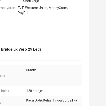
n:
3-14 hari kerja
embayaran:
T/T, Western Union, MoneyGram,
PayPal
 Bridgelux Vero 29 Leds
66mm
ter:
 balok:
120 derajat
Kaca Optik Kelas Tinggi Borosilikat
: