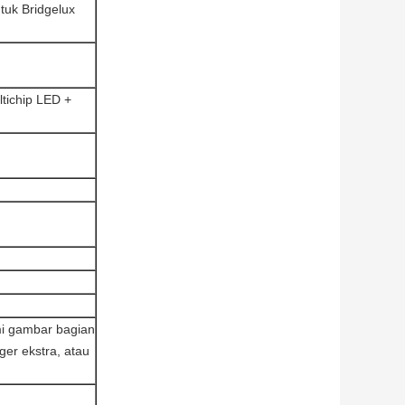
uk Bridgelux
tichip LED +
mi gambar bagian
er ekstra, atau