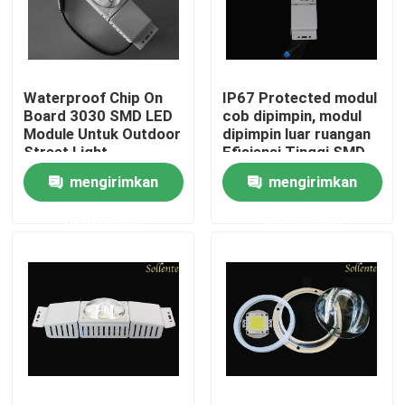
Tentang kami
Waterproof Chip On
IP67 Protected modul
Tur Pabrik
Board 3030 SMD LED
cob dipimpin, modul
Module Untuk Outdoor
dipimpin luar ruangan
Street Light
Efisiensi Tinggi SMD
Kontrol kualitas
3030
mengirimkan
mengirimkan
permintaan
permintaan
Hubungi kami
Berita
kasus
Modul Lampu Jalan