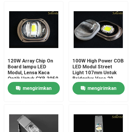
120W Array Chip On
100W High Power COB
Board lampu LED
LED Modul Street
Modul, Lensa Kaca
Light 107mm Untuk
Optik Untuk CXB 3050
Bridgelux Vero 29
mengirimkan
mengirimkan
Rumah
permintaan
permintaan
Produk
Video