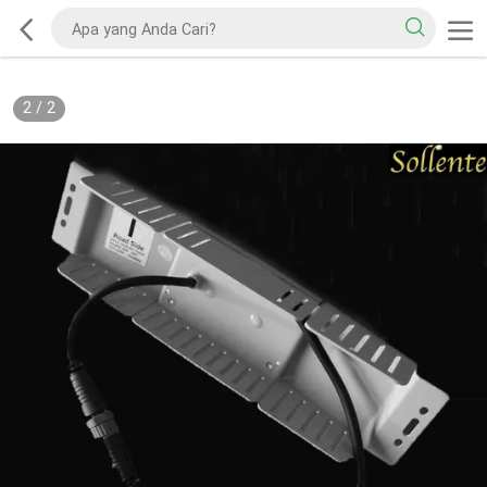
2
/
2